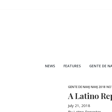
Skip
to
content
NEWS
FEATURES
GENTE DE NA
GENTE DE NAHJ
NAHJ 2018
NOT
A Latino Re
July 21, 2018
By Latino Reporter