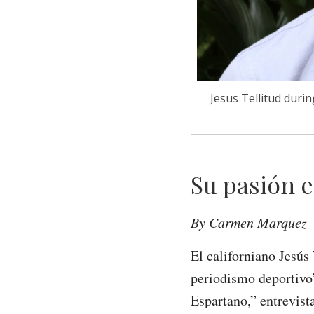
Jesus Tellitud duri
Su pasión es
By Carmen Marquez
El californiano Jesús
periodismo deportivo”
Espartano,” entrevista