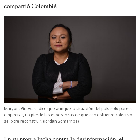
compartió Colombié.
Maryórit Guevara dice que aunque la situación del país solo parece
empeorar, no pierde las esperanzas de que con esfuerzo colectivo
se logre reconstruir. (Jordan Somarriba)
En su propia lucha contra la desinformación, el