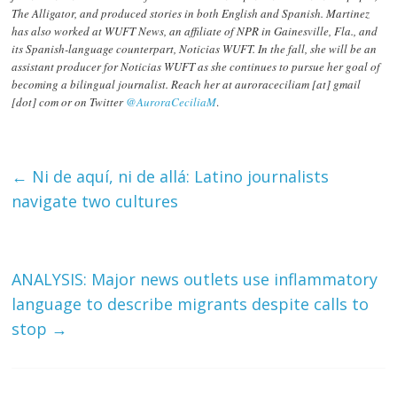
The Alligator, and produced stories in both English and Spanish. Martinez
has also worked at WUFT News, an affiliate of NPR in Gainesville, Fla., and
its Spanish-language counterpart, Noticias WUFT. In the fall, she will be an
assistant producer for Noticias WUFT as she continues to pursue her goal of
becoming a bilingual journalist. Reach her at auroraceciliam [at] gmail
[dot] com or on Twitter
@AuroraCeciliaM
.
←
Ni de aquí, ni de allá: Latino journalists
navigate two cultures
ANALYSIS: Major news outlets use inflammatory
language to describe migrants despite calls to
stop
→