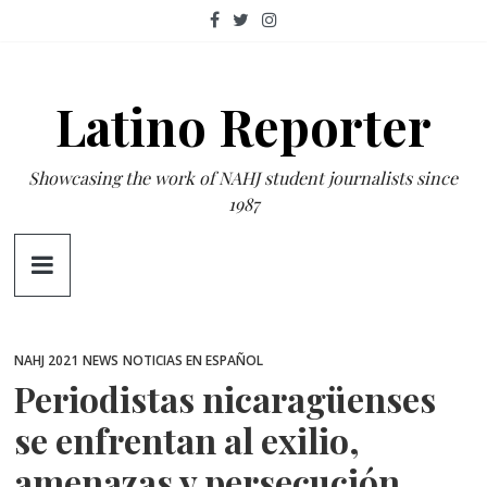
Skip
to
content
Latino Reporter
Showcasing the work of NAHJ student journalists since
1987
NAHJ 2021
NEWS
NOTICIAS EN ESPAÑOL
Periodistas nicaragüenses
se enfrentan al exilio,
amenazas y persecución