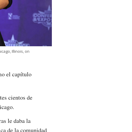
ago, Illinois, on
o el capítulo
tes cientos de
icago.
as le daba la
tica de la comunidad