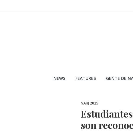
Skip
to
content
NEWS
FEATURES
GENTE DE NA
NAHJ 2025
Estudiantes
son reconoc