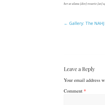
her at alana [dot] rosario [at] 
←
Gallery: The NAHJ
Leave a Reply
Your email address wi
Comment
*