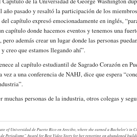
el Capitulo de la Universidad de George Washington du
 año pasado y resaltó la participación de los miembro
a del capítulo expresó emocionadamente en inglés, “para
un capítulo donde hacemos eventos y tenemos una fuerte
 pero además crear un lugar donde las personas puedan
 y creo que estamos llegando ahí”.
tenece al capítulo estudiantil de Sagrado Corazón en Pu
ra vez a una conferencia de NAHJ, dice que espera “co
ndustria”.
 muchas personas de la industria, otros colegas y segu
uate of Universidad de Puerto Rico en Arecibo, where she earned a Bachelor’s in 
 de Periodismo” Award for Best Video Story for her reporting on abandoned buildi