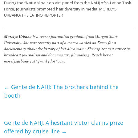
During the “Natural hair on air” panel from the NAHJ Afro-Latino Task
Force, journalists promoted hair diversity in media. MORELYS
URBANO/THE LATINO REPORTER
Morelys Urbano
is a recent journalism graduate from Morgan State
University. She was recently part of a team awarded an Emmy for a
documentary about the history of her alma mater. She aspires to a career in
broadcast journalism and documentary filmmaking. Reach her at
morelysurbano [at] gmail [dot] com.
←
Gente de NAHJ: The brothers behind the
booth
Gente de NAHJ: A hesitant victor claims prize
offered by cruise line
→