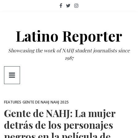
Skip
to
content
Latino Reporter
Showcasing the work of NAHJ student journalists since
1987
FEATURES
GENTE DE NAHJ
NAHJ 2025
Gente de NAHJ: La mujer
detrás de los personajes
negros en la película de