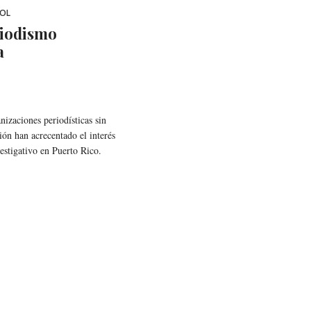
ÑOL
riodismo
a
nizaciones periodísticas sin
ción han acrecentado el interés
estigativo en Puerto Rico.