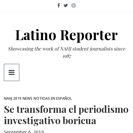
Skip
to
content
Latino Reporter
Showcasing the work of NAHJ student journalists since
1987
NAHJ 2019
NEWS
NOTICIAS EN ESPAÑOL
Se transforma el periodismo
investigativo boricua
September 6, 2019